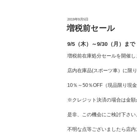
投
2019年9月5日
稿
増税前セール
日:
9/5（木）～9/30（月）まで
増税前在庫処分セールを開催し
店内在庫品(スポーツ車）に限
10％～50％OFF（現品限り現
※クレジット決済の場合は金額
是非、この機会にご検討下さい
不明な点等ございましたら店内