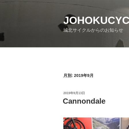
コ
ン
JOHOKUCY
テ
ン
城北サイクルからのお知らせ
ツ
へ
ス
キ
ッ
プ
月別: 2019年9月
投
2019年9月13日
稿
Cannondale
日: