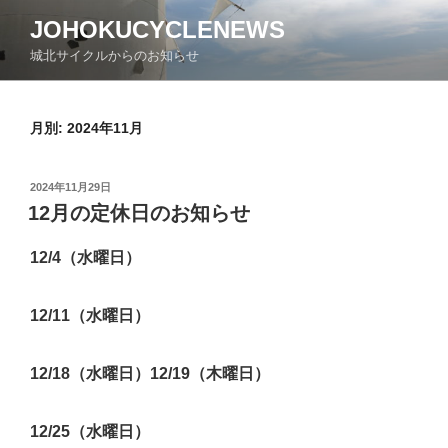
コ
JOHOKUCYCLENEWS
ン
城北サイクルからのお知らせ
テ
ン
ツ
月別: 2024年11月
へ
ス
キ
投
2024年11月29日
ッ
稿
12月の定休日のお知らせ
日:
プ
12/4（水曜日）
12/11（水曜日）
12/18（水曜日）12/19（木曜日）
12/25（水曜日）