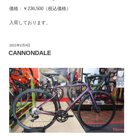
価格：￥236,500（税込価格）
入荷しております。
投
2021年2月4日
稿
CANNONDALE
日: