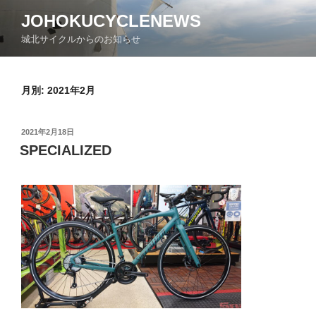
コ
JOHOKUCYCLENEWS
ン
城北サイクルからのお知らせ
テ
ン
ツ
月別: 2021年2月
へ
ス
キ
投
2021年2月18日
ッ
稿
SPECIALIZED
日:
プ