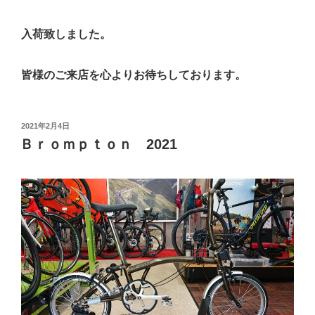
入荷致しました。
皆様のご来店を心よりお待ちしております。
投
2021年2月4日
稿
Ｂｒｏｍｐｔｏｎ 2021
日: