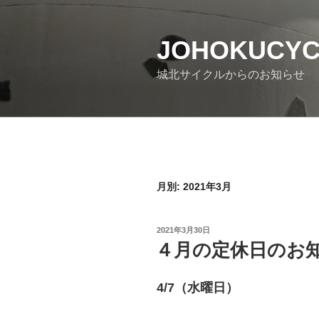
コ
ン
JOHOKUCY
テ
ン
城北サイクルからのお知らせ
ツ
へ
ス
キ
ッ
プ
月別: 2021年3月
投
2021年3月30日
稿
４月の定休日のお
日:
4/7（水曜日）