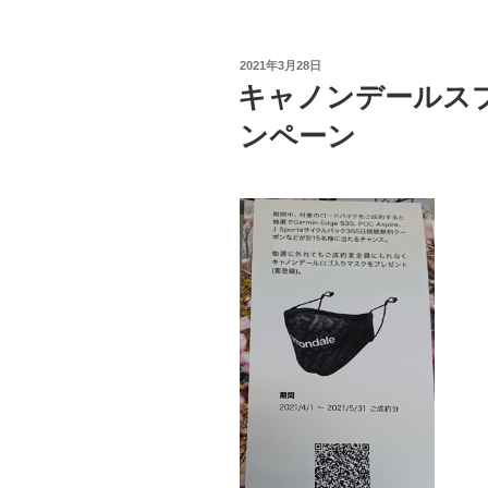
投
2021年3月28日
稿
キャノンデールス
日:
ンペーン