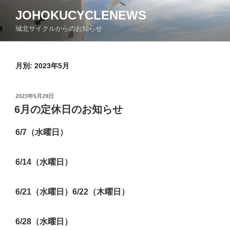
コ
JOHOKUCYCLENEWS
ン
城北サイクルからのお知らせ
テ
ン
ツ
月別: 2023年5月
へ
ス
キ
投
2023年5月29日
ッ
稿
6月の定休日のお知らせ
日:
プ
6/7（水曜日）
6/14（水曜日）
6/21（水曜日）6/22（木曜日）
6/28（水曜日）