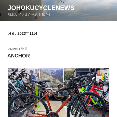
コ
JOHOKUCYCLENEWS
ン
城北サイクルからのお知らせ
テ
ン
ツ
月別: 2023年11月
へ
ス
キ
投
2023年11月4日
ッ
稿
ANCHOR
日:
プ