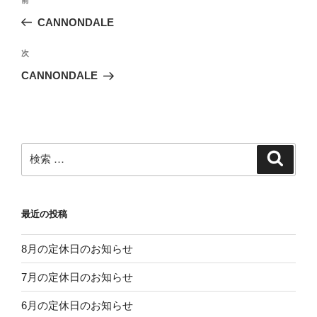
過
稿
去
CANNONDALE
ナ
の
ビ
投
次
次
稿
ゲ
の
CANNONDALE
投
ー
稿
シ
ョ
ン
検
検
索
索:
最近の投稿
8月の定休日のお知らせ
7月の定休日のお知らせ
6月の定休日のお知らせ