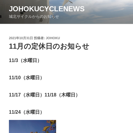
コ
JOHOKUCYCLENEWS
ン
城北サイクルからのお知らせ
テ
ン
ツ
投
2021年10月31日
投稿者:
JOHOKU
へ
稿
11月の定休日のお知らせ
ス
日:
キ
ッ
11/3（水曜日）
プ
11/10（水曜日）
11/17（水曜日）11/18（木曜日）
11/24（水曜日）