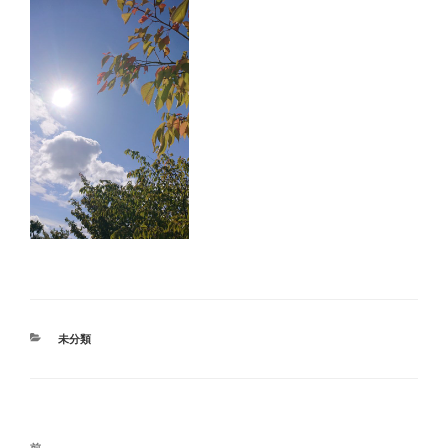
カ
未分類
テ
ゴ
リ
ー
投
前