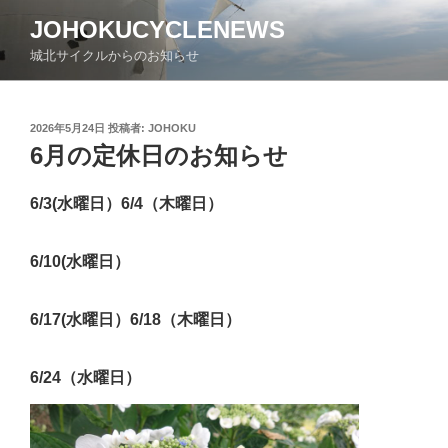
コ
JOHOKUCYCLENEWS
ン
城北サイクルからのお知らせ
テ
ン
ツ
投
2026年5月24日
投稿者:
JOHOKU
へ
稿
6月の定休日のお知らせ
ス
日:
キ
ッ
6/3(水曜日）6/4（木曜日）
プ
6/10(水曜日）
6/17(水曜日）6/18（木曜日）
6/24（水曜日）