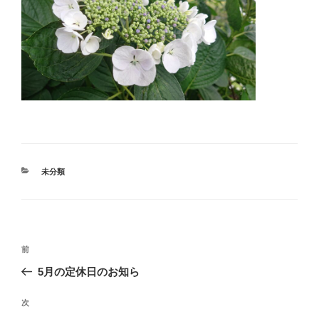
カ
未分類
テ
ゴ
リ
ー
投
過
前
稿
去
5月の定休日のお知ら
ナ
の
ビ
投
次
次