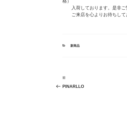
格）
入荷しております。是非ご覧く
ご来店を心よりお待ちしており
カ
新商品
テ
ゴ
リ
ー
投
前
過
稿
去
PINARLLO
の
ナ
投
ビ
稿
ゲ