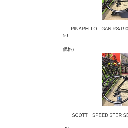
PINARELLO GAN RS/
50
価格：￥４９
価格）
SCOTT SPEED STER S
価格：￥１９