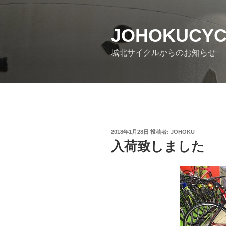
コ
ン
JOHOKUCY
テ
ン
城北サイクルからのお知らせ
ツ
へ
ス
キ
ッ
プ
投
2018年1月28日
投稿者:
JOHOKU
稿
入荷致しました
日: