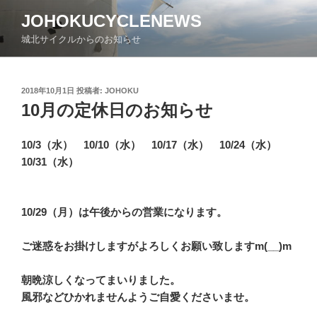
コ
JOHOKUCYCLENEWS
ン
城北サイクルからのお知らせ
テ
ン
ツ
投
2018年10月1日
投稿者:
JOHOKU
へ
稿
10月の定休日のお知らせ
ス
日:
キ
ッ
10/3（水） 10/10（水） 10/17（水） 10/24（水）
プ
10/31（水）
10/29（月）は午後からの営業になります。
ご迷惑をお掛けしますがよろしくお願い致しますm(__)m
朝晩涼しくなってまいりました。
風邪などひかれませんようご自愛くださいませ。