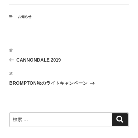
カ
お知らせ
テ
ゴ
リ
ー
投
過
前
稿
去
CANNONDALE 2019
ナ
の
ビ
投
次
次
稿
ゲ
の
BROMPTON秋のライトキャンペーン
投
ー
稿
シ
ョ
ン
検
検
索
索: