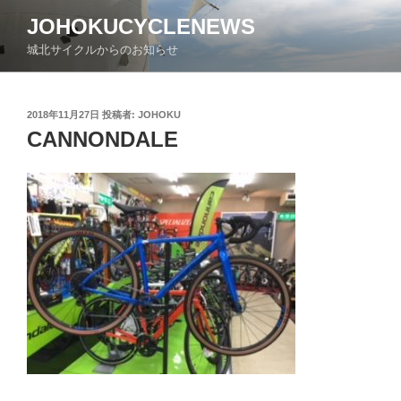
コ
JOHOKUCYCLENEWS
ン
城北サイクルからのお知らせ
テ
ン
ツ
投
2018年11月27日
投稿者:
JOHOKU
へ
稿
CANNONDALE
ス
日:
キ
ッ
プ