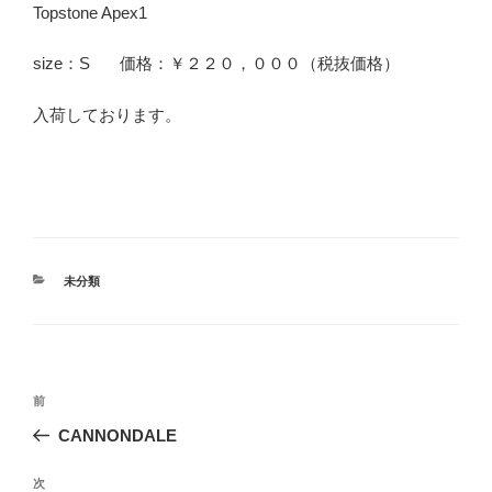
Topstone Apex1
size：S 価格：￥２２０，０００（税抜価格）
入荷しております。
カ
未分類
テ
ゴ
リ
ー
投
過
前
稿
去
CANNONDALE
ナ
の
ビ
投
次
次